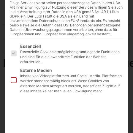
Dateigröße
383.84 KB
Einige Services verarbeiten personenbezogene Daten in den USA.
Mit Ihrer Einwilligung zur Nutzung dieser Services willigen Sie auch
in die Verarbeitung Ihrer Daten in den USA gemäß Art. 49 (1) lit. a
GDPR ein. Der EuGH stuft die USA als ein Land mit
Datei-Anzahl
1
unzureichendem Datenschutz nach EU-Standards ein. Es besteht
beispielsweise die Gefahr, dass US-Behörden personenbezogene
Daten in Überwachungsprogrammen verarbeiten, ohne dass für
Erstellungsdatum
23. Mai 2025
Europäerinnen und Europäer eine Klagemöglichkeit besteht.
Es folgt eine Liste der Service-Gruppen, für die eine E
Zuletzt aktualisiert
Essenziell
23. Mai 2025
Essenzielle Cookies ermöglichen grundlegende Funktionen
und sind für die einwandfreie Funktion der Website
Pruefzeugnis_Institut_f
erforderlich.
Externe Medien
Inhalte von Videoplattformen und Social-Media-Plattformen
werden standardmäßig blockiert. Wenn Cookies von
externen Medien akzeptiert werden, bedarf der Zugriff auf
diese Inhalte keiner manuellen Einwilligung mehr.