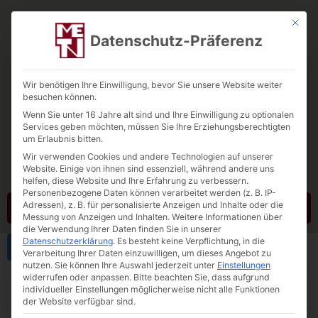
Mit die
Datenschutz-Präferenz
Wir benötigen Ihre Einwilligung, bevor Sie unsere Website weiter
besuchen können.
Wenn Sie unter 16 Jahre alt sind und Ihre Einwilligung zu optionalen
Tebbe-Neuenhaus
Services geben möchten, müssen Sie Ihre Erziehungsberechtigten
um Erlaubnis bitten.
Quarzsand. Quarzkies. Testra®R
Wir verwenden Cookies und andere Technologien auf unserer
Website. Einige von ihnen sind essenziell, während andere uns
helfen, diese Website und Ihre Erfahrung zu verbessern.
Personenbezogene Daten können verarbeitet werden (z. B. IP-
Adressen), z. B. für personalisierte Anzeigen und Inhalte oder die
Kontakt
Messung von Anzeigen und Inhalten.
Weitere Informationen über
die Verwendung Ihrer Daten finden Sie in unserer
Datenschutzerklärung
.
Es besteht keine Verpflichtung, in die
Download
Verarbeitung Ihrer Daten einzuwilligen, um dieses Angebot zu
nutzen.
Sie können Ihre Auswahl jederzeit unter
Einstellungen
widerrufen oder anpassen.
Bitte beachten Sie, dass aufgrund
Download
individueller Einstellungen möglicherweise nicht alle Funktionen
1
der Website verfügbar sind.