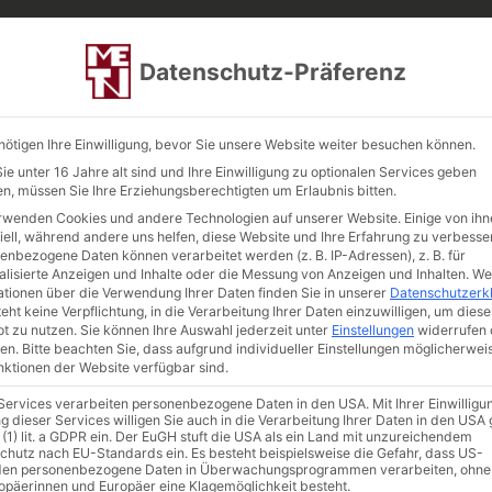
Datenschutz-Präferenz
en: Silo/lose Ware: 05.00 - 15.00 Uhr | Ladezeiten Pal
ite
Unternehmen
Quarzsand
TEST
nötigen Ihre Einwilligung, bevor Sie unsere Website weiter besuchen können.
e unter 16 Jahre alt sind und Ihre Einwilligung zu optionalen Services geben
Downloads
n, müssen Sie Ihre Erziehungsberechtigten um Erlaubnis bitten.
rwenden Cookies und andere Technologien auf unserer Website. Einige von ihn
iell, während andere uns helfen, diese Website und Ihre Erfahrung zu verbesse
enbezogene Daten können verarbeitet werden (z. B. IP-Adressen), z. B. für
alisierte Anzeigen und Inhalte oder die Messung von Anzeigen und Inhalten.
We
ationen über die Verwendung Ihrer Daten finden Sie in unserer
Datenschutzerk
eht keine Verpflichtung, in die Verarbeitung Ihrer Daten einzuwilligen, um diese
t zu nutzen.
Sie können Ihre Auswahl jederzeit unter
Einstellungen
widerrufen 
en.
Bitte beachten Sie, dass aufgrund individueller Einstellungen möglicherwei
unktionen der Website verfügbar sind.
 Services verarbeiten personenbezogene Daten in den USA. Mit Ihrer Einwilligu
g dieser Services willigen Sie auch in die Verarbeitung Ihrer Daten in den US
 (1) lit. a GDPR ein. Der EuGH stuft die USA als ein Land mit unzureichendem
chutz nach EU-Standards ein. Es besteht beispielsweise die Gefahr, dass US-
en personenbezogene Daten in Überwachungsprogrammen verarbeiten, ohne
ropäerinnen und Europäer eine Klagemöglichkeit besteht.