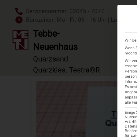
Servicenummer: 02045 - 7077
Bürozeiten: Mo - Fr: 06 - 16 Uhr | Ladezeit
Tebbe-
Startse
Wir be
Neuenhaus
Wenn Si
möchte
Quarzsand.
Wir ve
essenz
Quarzkies. Testra®R
Person
person
Inform
Es best
Angebo
anpass
alle F
Einige
Nutzun
Art. 49
Datens
Behörd
für Eu