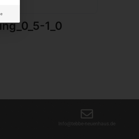
ie
ung_0_5-1_0
Info@tebbe-neuenhaus.de