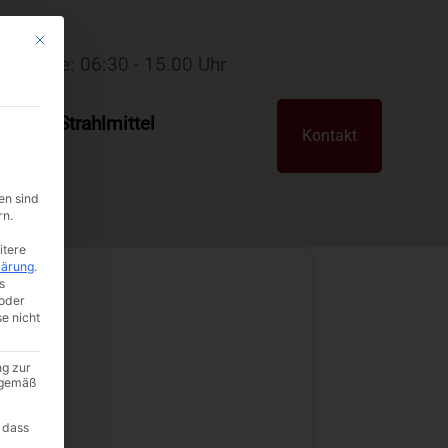
Mit diesem Button wird der Dialog geschlossen. Seine Funktionalität ist i
ettenware: 06:30 - 15.00 Uhr
RA®R-Strahlmittel
Kontakt
en sind
rn.
itere
lärung
.
s
oder
se nicht
ng zur
A gemäß
 dass