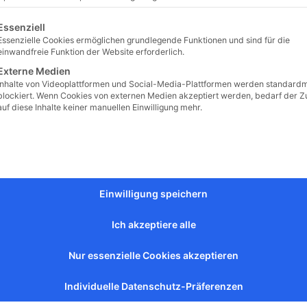
lgt eine Liste der Service-Gruppen, für die eine Einwilligu
Essenziell
Essenzielle Cookies ermöglichen grundlegende Funktionen und sind für die
einwandfreie Funktion der Website erforderlich.
Externe Medien
Inhalte von Videoplattformen und Social-Media-Plattformen werden standard
blockiert. Wenn Cookies von externen Medien akzeptiert werden, bedarf der Zu
auf diese Inhalte keiner manuellen Einwilligung mehr.
Einwilligung speichern
Ich akzeptiere alle
Nur essenzielle Cookies akzeptieren
Individuelle Datenschutz-Präferenzen