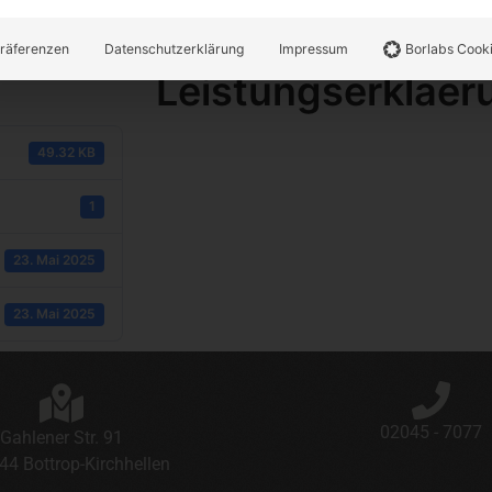
räferenzen
Datenschutzerklärung
Impressum
Borlabs Cook
Leistungserklaer
49.32 KB
1
23. Mai 2025
23. Mai 2025
02045 - 7077
Gahlener Str. 91
44 Bottrop-Kirchhellen