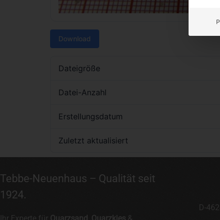
P
Download
Dateigröße
Datei-Anzahl
Erstellungsdatum
Zuletzt aktualisiert
Tebbe-Neuenhaus – Qualität seit
1924.
D-462
Ihr Experte für
Quarzsand
,
Quarzkies
&