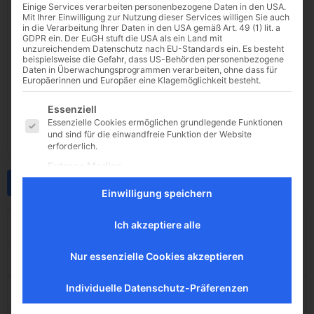
Einige Services verarbeiten personenbezogene Daten in den USA.
Mit Ihrer Einwilligung zur Nutzung dieser Services willigen Sie auch
in die Verarbeitung Ihrer Daten in den USA gemäß Art. 49 (1) lit. a
GDPR ein. Der EuGH stuft die USA als ein Land mit
unzureichendem Datenschutz nach EU-Standards ein. Es besteht
beispielsweise die Gefahr, dass US-Behörden personenbezogene
Daten in Überwachungsprogrammen verarbeiten, ohne dass für
Europäerinnen und Europäer eine Klagemöglichkeit besteht.
Es folgt eine Liste der Service-Gruppen, für die eine E
Essenziell
Essenzielle Cookies ermöglichen grundlegende Funktionen
und sind für die einwandfreie Funktion der Website
erforderlich.
Externe Medien
Inhalte von Videoplattformen und Social-Media-Plattformen
Download
werden standardmäßig blockiert. Wenn Cookies von
Einwilligung speichern
externen Medien akzeptiert werden, bedarf der Zugriff auf
diese Inhalte keiner manuellen Einwilligung mehr.
Dateigröße
Ich akzeptiere alle
49.34 KB
Nur essenzielle Cookies akzeptieren
Datei-Anzahl
1
Individuelle Datenschutz-Präferenzen
Erstellungsdatum
23. Mai 2025