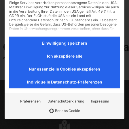
Datei-Anzahl
1
Einige Services verarbeiten personenbezogene Daten in den USA.
Mit Ihrer Einwilligung zur Nutzung dieser Services willigen Sie auch
in die Verarbeitung Ihrer Daten in den USA gemäß Art. 49 (1) lit. a
GDPR ein. Der EuGH stuft die USA als ein Land mit
Erstellungsdatum
23. Mai 2025
unzureichendem Datenschutz nach EU-Standards ein. Es besteht
beispielsweise die Gefahr, dass US-Behörden personenbezogene
Daten in Überwachungsprogrammen verarbeiten, ohne dass für
Zuletzt aktualisiert
23. Mai 2025
Europäerinnen und Europäer eine Klagemöglichkeit besteht.
Es folgt eine Liste der Service-Gruppen, für die eine E
Einwilligung speichern
Chemische_Analyse_Qua
Essenziell
Essenzielle Cookies ermöglichen grundlegende Funktionen
und sind für die einwandfreie Funktion der Website
Ich akzeptiere alle
1_0_mm_FEhS_2020
erforderlich.
Externe Medien
Nur essenzielle Cookies akzeptieren
Inhalte von Videoplattformen und Social-Media-Plattformen
werden standardmäßig blockiert. Wenn Cookies von
Individuelle Datenschutz-Präferenzen
externen Medien akzeptiert werden, bedarf der Zugriff auf
diese Inhalte keiner manuellen Einwilligung mehr.
Tebbe-Neuenhaus – Qualität seit 1924.
Präferenzen
Datenschutzerklärung
Impressum
Ihr Experte für
Quarzsand
,
Quarzkies
&
Strahlmittel
–
Borlabs Cookie
zuverlässig, nachhaltig, vielseitig.