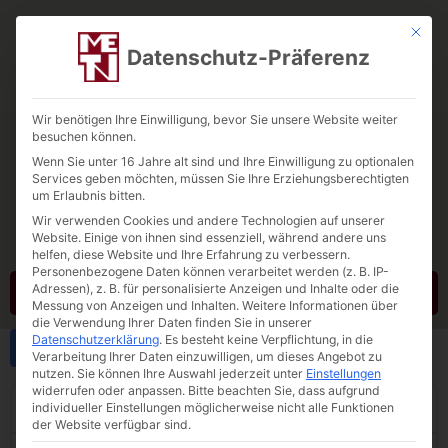
Mit die
Datenschutz-Präferenz
Wir benötigen Ihre Einwilligung, bevor Sie unsere Website weiter
besuchen können.
Wenn Sie unter 16 Jahre alt sind und Ihre Einwilligung zu optionalen
Tebbe-Neuenhaus
Services geben möchten, müssen Sie Ihre Erziehungsberechtigten
um Erlaubnis bitten.
Quarzsand. Quarzkies. Testra®R
Wir verwenden Cookies und andere Technologien auf unserer
Website. Einige von ihnen sind essenziell, während andere uns
helfen, diese Website und Ihre Erfahrung zu verbessern.
Personenbezogene Daten können verarbeitet werden (z. B. IP-
Adressen), z. B. für personalisierte Anzeigen und Inhalte oder die
Kontakt
Messung von Anzeigen und Inhalten.
Weitere Informationen über
die Verwendung Ihrer Daten finden Sie in unserer
Datenschutzerklärung
.
Es besteht keine Verpflichtung, in die
Download
Verarbeitung Ihrer Daten einzuwilligen, um dieses Angebot zu
nutzen.
Sie können Ihre Auswahl jederzeit unter
Einstellungen
widerrufen oder anpassen.
Bitte beachten Sie, dass aufgrund
Dateigröße
individueller Einstellungen möglicherweise nicht alle Funktionen
706.28 KB
der Website verfügbar sind.