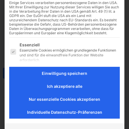
Einige Services verarbeiten personenbezogene Daten in den USA.
Mit Ihrer Einwilligung zur Nutzung dieser Services willigen Sie auch
in die Verarbeitung Ihrer Daten in den USA gemäß Art. 49 (1) lit. a
GDPR ein. Der EuGH stuft die USA als ein Land mit
unzureichendem Datenschutz nach EU-Standards ein. Es besteht
beispielsweise die Gefahr, dass US-Behörden personenbezogene
Daten in Überwachungsprogrammen verarbeiten, ohne dass für
Europäerinnen und Europäer eine Klagemöglichkeit besteht.
Es folgt eine Liste der Service-Gruppen, für die eine E
Essenziell
Essenzielle Cookies ermöglichen grundlegende Funktionen
und sind für die einwandfreie Funktion der Website
erforderlich.
Externe Medien
Download
Einwilligung speichern
Inhalte von Videoplattformen und Social-Media-Plattformen
werden standardmäßig blockiert. Wenn Cookies von
externen Medien akzeptiert werden, bedarf der Zugriff auf
Ich akzeptiere alle
diese Inhalte keiner manuellen Einwilligung mehr.
Dateigröße
92.74 KB
Nur essenzielle Cookies akzeptieren
Datei-Anzahl
1
Individuelle Datenschutz-Präferenzen
Erstellungsdatum
23. Mai 2025