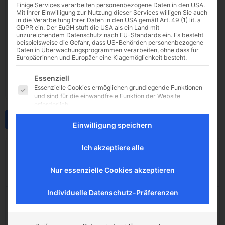
Einige Services verarbeiten personenbezogene Daten in den USA.
Mit Ihrer Einwilligung zur Nutzung dieser Services willigen Sie auch
in die Verarbeitung Ihrer Daten in den USA gemäß Art. 49 (1) lit. a
GDPR ein. Der EuGH stuft die USA als ein Land mit
unzureichendem Datenschutz nach EU-Standards ein. Es besteht
beispielsweise die Gefahr, dass US-Behörden personenbezogene
Daten in Überwachungsprogrammen verarbeiten, ohne dass für
Europäerinnen und Europäer eine Klagemöglichkeit besteht.
Es folgt eine Liste der Service-Gruppen, für die eine E
Essenziell
Essenzielle Cookies ermöglichen grundlegende Funktionen
und sind für die einwandfreie Funktion der Website
erforderlich.
Externe Medien
Download
Einwilligung speichern
Inhalte von Videoplattformen und Social-Media-Plattformen
werden standardmäßig blockiert. Wenn Cookies von
externen Medien akzeptiert werden, bedarf der Zugriff auf
Ich akzeptiere alle
Dateigröße
92.29 KB
diese Inhalte keiner manuellen Einwilligung mehr.
Nur essenzielle Cookies akzeptieren
Datei-Anzahl
1
Individuelle Datenschutz-Präferenzen
Erstellungsdatum
23. Mai 2025
Zuletzt aktualisiert
23. Mai 2025